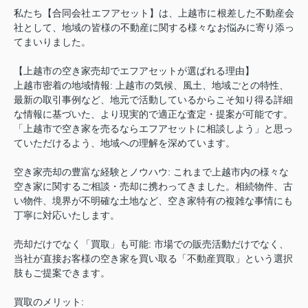
私たち【合同会社エフアセット】は、上越市に根差した不動産会
社として、地域の皆様の不動産に関する様々なお悩みに寄り添っ
てまいりました。
【上越市の空き家売却でエフアセットが選ばれる理由】
上越市密着の地域情報
:
上越市の気候、風土、地域ごとの特性、
最新の取引事例など、地元で活動しているからこそ知り得る詳細
な情報に基づいた、より現実的で適正な査定・提案が可能です。
「上越市で空き家を売るならエフアセットに相談しよう」と思っ
ていただけるよう、地域への理解を深めています。
空き家売却の豊富な経験とノウハウ
:
これまで上越市内の様々な
空き家に関するご相談・売却に携わってきました。相続物件、古
い物件、境界が不明確な土地など、空き家特有の複雑な事情にも
丁寧に対応いたします。
売却だけでなく「買取」も可能
:
市場での販売活動だけでなく、
当社が直接お客様の空き家を買い取る「不動産買取」という選択
肢もご提案できます。
買取のメリット
: