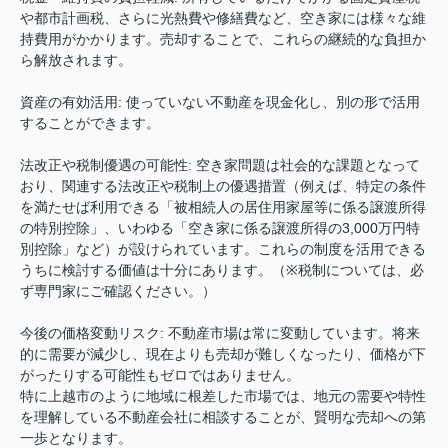
や都市計画税、さらに光熱費や修繕費など、空き家には様々な維
持費用がかかります。売却することで、これらの継続的な負担か
ら解放されます。
資産の有効活用
:
使っていない不動産を現金化し、別の形で活用
することができます。
法改正や税制優遇の可能性
:
空き家問題は社会的な課題となって
おり、関連する法改正や税制上の優遇措置（例えば、特定の条件
を満たせば利用できる「被相続人の居住用家屋等に係る譲渡所得
の特別控除」、いわゆる「空き家に係る譲渡所得の
3,000
万円特
別控除」など）が設けられています。これらの制度を活用できる
うちに検討する価値は十分にあります。（
※
税制については、必
ず専門家にご確認ください。）
今後の価格変動リスク
:
不動産市場は常に変動しています。将来
的に需要が減少し、現在よりも売却が難しくなったり、価格が下
がったりする可能性もゼロではありません。
特に上越市のように地域に根差した市場では、地元の需要や特性
を理解している不動産会社に相談することが、賢明な売却への第
一歩となります。