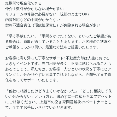
短期間で現金化できる
仲介手数料がかからない場合が多い
リフォームや修繕の必要がない（現状のままで
OK
）
内覧対応などの手間がかからない
契約不適合責任（瑕疵担保責任）が免除される場合が多い
「早く手放したい」「手間をかけたくない」といったご希望があ
る場合は、買取が適していることもあります。お客様のご状況や
ご希望をしっかり伺い、最適な方法をご提案いたします。
お客様に寄り添った丁寧なサポート
:
不動産売却は人生における
大きなイベントです。専門用語が多く、不安に感じられることも
あるでしょう。私たちは、お客様一人ひとりの状況を丁寧にヒア
リングし、分かりやすい言葉でご説明しながら、売却完了まで責
任をもってサポートいたします。
「他社に相談したけどうまくいかなかった」「どこに相談して良
いか分からない」という方も、諦めずに一度私たちエフアセット
にご相談ください。上越市の空き家問題解決のパートナーとし
て、全力でお手伝いさせていただきます。